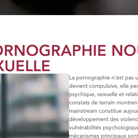
ORNOGRAPHIE NOU
XUELLE
La pornographie n’est pas un
devient compulsive, elle pe
psychique, sexuelle et relatio
constats de terrain montre
mainstream constitue aujour
développement des violences
vulnérabilités psychologiques
mécanismes principaux sont 