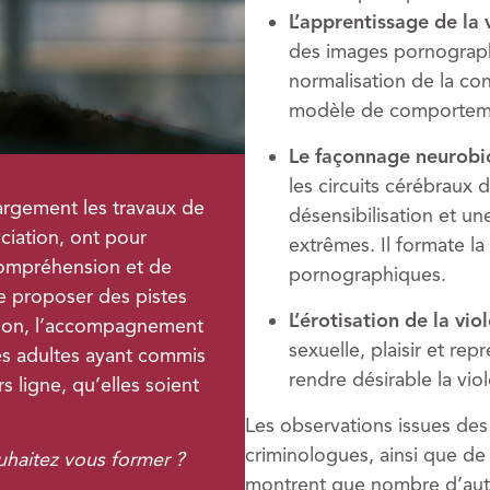
L’apprentissage de la 
des images pornographi
normalisation de la co
modèle de comporteme
Le façonnage neurobi
les circuits cérébraux
argement les travaux de
désensibilisation et u
ciation, ont pour
extrêmes. Il formate la 
compréhension et de
pornographiques.
de proposer des pistes
L’érotisation de la vio
tion, l’accompagnement
sexuelle, plaisir et rep
des adultes ayant commis
rendre désirable la vio
s ligne, qu’elles soient
Les observations issues des
criminologues, ainsi que de 
ouhaitez vous former ?
montrent que nombre d’aute