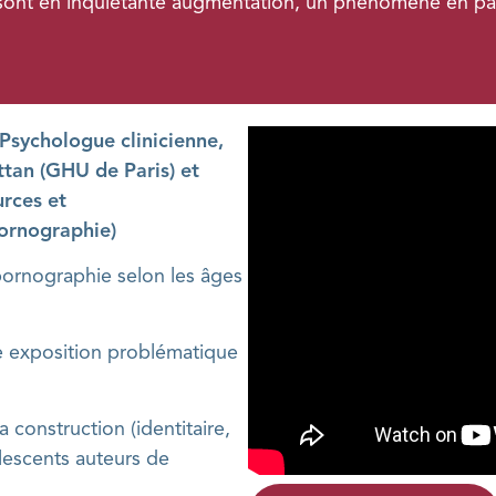
sont en inquiétante augmentation, un phénomène en part
Psychologue clinicienne,
tan (GHU de Paris) et
rces et
ornographie)
 pornographie selon les âges
ne exposition problématique
a construction (identitaire,
olescents auteurs de