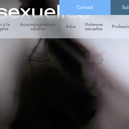
sexuelles
Contact
Sui
n à la
Accompagnement
Violences
Ados
Professi
phie
adultes
sexuelles