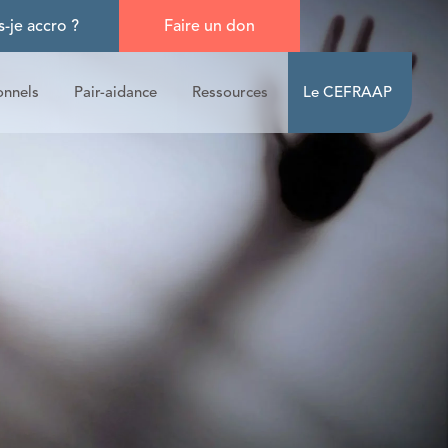
s-je accro ?
Faire un don
onnels
Pair-aidance
Ressources
Le CEFRAAP