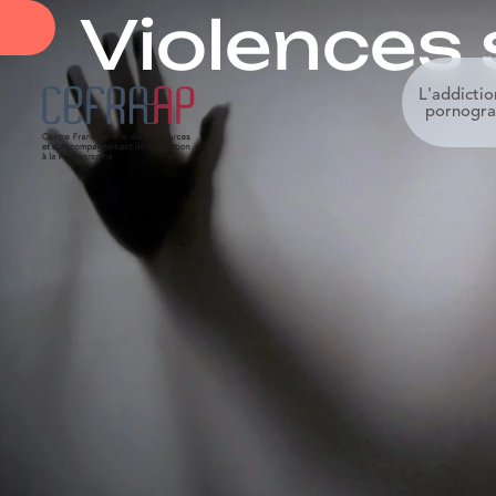
Violences 
L'addictio
pornogra